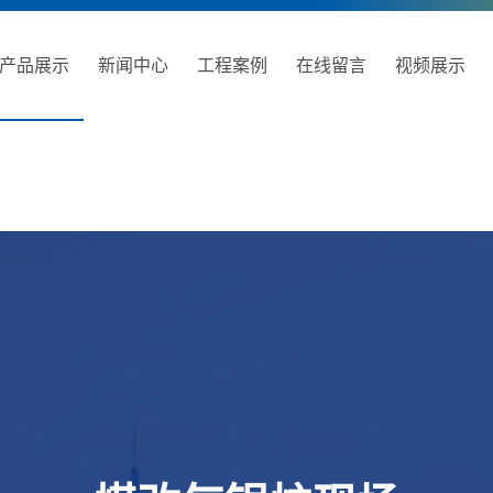
产品展示
新闻中心
工程案例
在线留言
视频展示