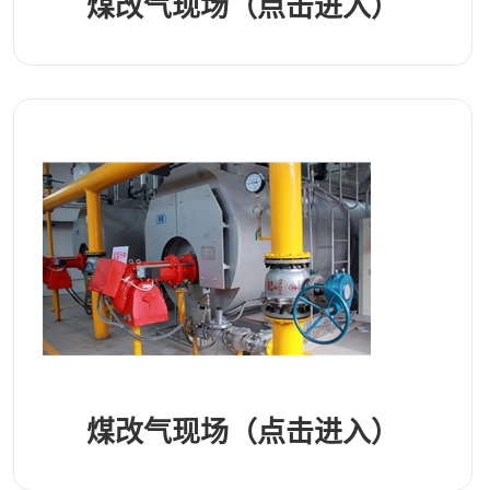
煤改气现场（点击进入）
煤改气现场（点击进入）