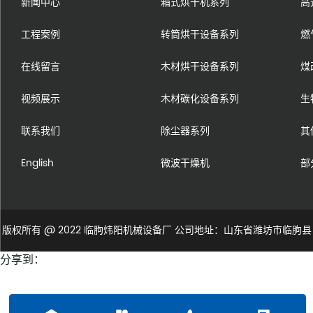
新闻中心
箱式烘干机系列
高
工程案例
转筒烘干设备系列
燃
在线留言
木材烘干设备系列
煤
视频展示
木材碳化设备系列
生
联系我们
除尘器系列
其
English
微波干燥机
部
版权所有 @ 2022 临朐炜阳机械设备厂 公司地址：山东省潍坊市临朐县
分享到：
城关街道朐山路8888号 电话：0536-3119287 手机：15864583687