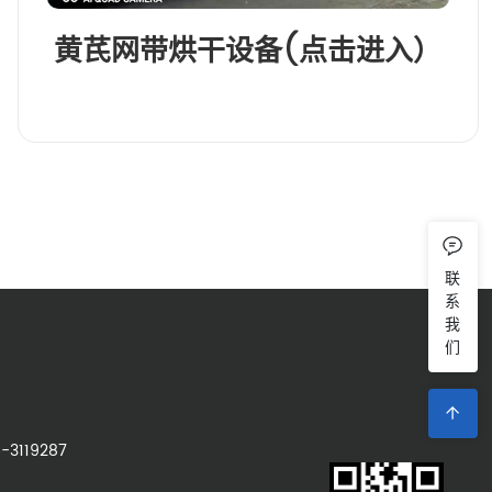
黄芪网带烘干设备(点击进入）
联
系
我
们
119287